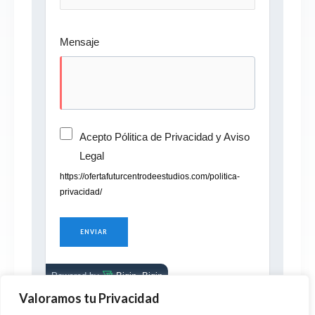
Mensaje
Acepto Pólitica de Privacidad y Aviso
Legal
https://ofertafuturcentrodeestudios.com/politica-
privacidad/
Con tecnología de
Powered by
Bigin
Bigin
Valoramos tu Privacidad