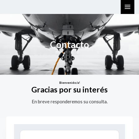
Skip
MAI
to
ME
content
Contacto
Bienvenido/a!
Gracias por su interés
En breve responderemos su consulta.