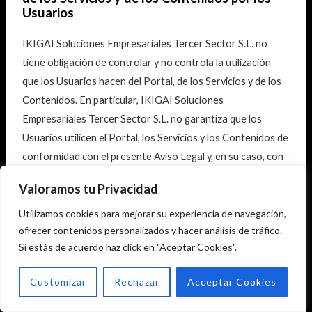
Usuarios
IKIGAI Soluciones Empresariales Tercer Sector S.L. no
tiene obligación de controlar y no controla la utilización
que los Usuarios hacen del Portal, de los Servicios y de los
Contenidos. En particular, IKIGAI Soluciones
Empresariales Tercer Sector S.L. no garantiza que los
Usuarios utilicen el Portal, los Servicios y los Contenidos de
conformidad con el presente Aviso Legal y, en su caso, con
las Condiciones Particulares que resulten de aplicación, ni
Valoramos tu Privacidad
que lo hagan de forma diligente y prudente.IKIGAI
Soluciones Empresariales Tercer Sector S.L. Tampoco tiene
Utilizamos cookies para mejorar su experiencia de navegación,
ofrecer contenidos personalizados y hacer análisis de tráfico.
la obligación de verificar y no verificar la identidad de los
Si estás de acuerdo haz click en "Aceptar Cookies".
Usuarios, ni la veracidad, vigencia, exhaustividad y/o
autenticidad de los datos que los Usuarios proporcionan o
Customizar
Rechazar
Acceptar Cookies
publican sobre sí mismos a otros Usuarios.